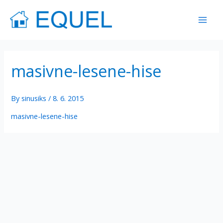
Skip
Mai
to
Men
content
masivne-lesene-hise
By
sinusiks
/
8. 6. 2015
masivne-lesene-hise