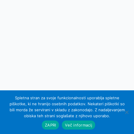
Spletna stran za svoje funkcionalnosti uporablja spletne
piškotke, ki ne hranijo osebnih podatkov. Nekateri piškotki so
bili morda že servirani v skladu z zakonodajo. Z nadaljevanjem
© 2007 - 2015 Equel d.o.o.; vse pravice pridržane
obiska teh strani soglašate z njihovo uporabo.
Izdelava spletnih strani Sinus IKS
ZAPRI
Več informacij