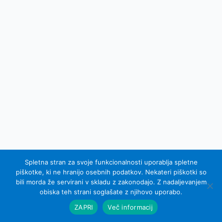
Spletna stran za svoje funkcionalnosti uporablja spletne
piškotke, ki ne hranijo osebnih podatkov. Nekateri piškotki so
bili morda že servirani v skladu z zakonodajo. Z nadaljevanjem
© 2007 - 2015 Equel d.o.o.; vse pravice pridržane
obiska teh strani soglašate z njihovo uporabo.
Izdelava spletnih strani Sinus IKS
ZAPRI
Več informacij