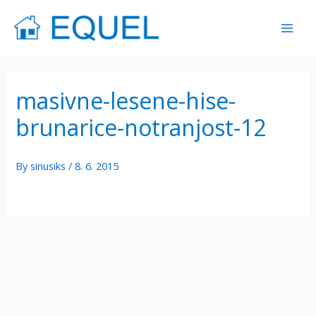
Skip
Mai
to
Men
content
masivne-lesene-hise-
brunarice-notranjost-12
By
sinusiks
/
8. 6. 2015