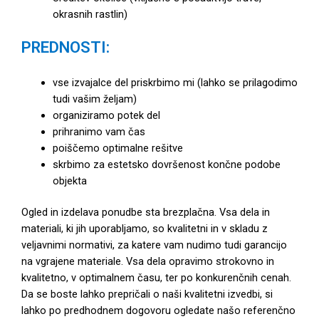
okrasnih rastlin)
PREDNOSTI:
vse izvajalce del priskrbimo mi (lahko se prilagodimo
tudi vašim željam)
organiziramo potek del
prihranimo vam čas
poiščemo optimalne rešitve
skrbimo za estetsko dovršenost končne podobe
objekta
Ogled in izdelava ponudbe sta brezplačna. Vsa dela in
materiali, ki jih uporabljamo, so kvalitetni in v skladu z
veljavnimi normativi, za katere vam nudimo tudi garancijo
na vgrajene materiale. Vsa dela opravimo strokovno in
kvalitetno, v optimalnem času, ter po konkurenčnih cenah.
Da se boste lahko prepričali o naši kvalitetni izvedbi, si
lahko po predhodnem dogovoru ogledate našo referenčno