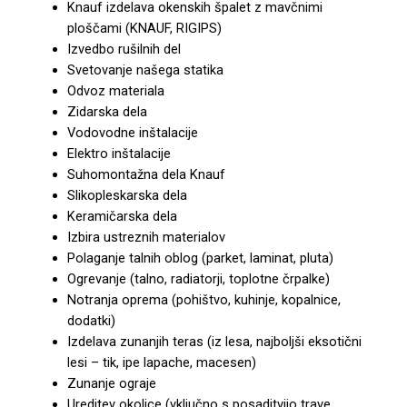
Knauf izdelava okenskih špalet z mavčnimi
ploščami (KNAUF, RIGIPS)
Izvedbo rušilnih del
Svetovanje našega statika
Odvoz materiala
Zidarska dela
Vodovodne inštalacije
Elektro inštalacije
Suhomontažna dela Knauf
Slikopleskarska dela
Keramičarska dela
Izbira ustreznih materialov
Polaganje talnih oblog (parket, laminat, pluta)
Ogrevanje (talno, radiatorji, toplotne črpalke)
Notranja oprema (pohištvo, kuhinje, kopalnice,
dodatki)
Izdelava zunanjih teras (iz lesa, najboljši eksotični
lesi – tik, ipe lapache, macesen)
Zunanje ograje
Ureditev okolice (vključno s posaditvijo trave,