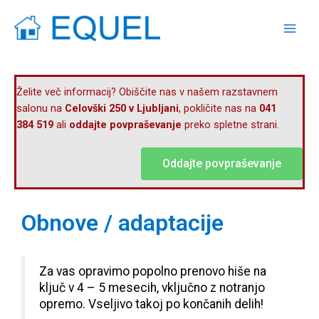
Skip
Mai
to
Men
content
Želite več informacij? Obiščite nas v našem razstavnem
salonu na
Celovški 250 v Ljubljani
, pokličite nas na
041
384 519
ali
oddajte povpraševanje
preko spletne strani.
Oddajte povpraševanje
Obnove / adaptacije
Za vas opravimo popolno prenovo hiše na
ključ v 4 – 5 mesecih, vključno z notranjo
opremo. Vseljivo takoj po končanih delih!