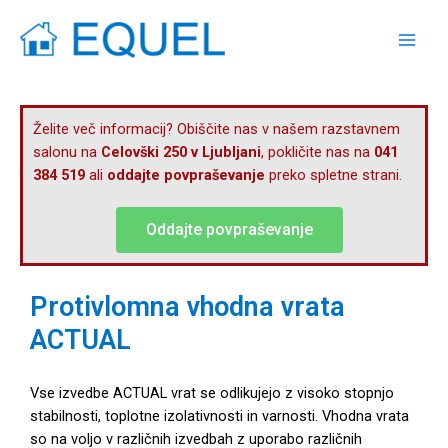
Skip
Mai
to
Men
content
Želite več informacij? Obiščite nas v našem razstavnem
salonu na
Celovški 250 v Ljubljani
, pokličite nas na
041
384 519
ali
oddajte povpraševanje
preko spletne strani.
Oddajte povpraševanje
Protivlomna vhodna vrata
ACTUAL
Vse izvedbe ACTUAL vrat se odlikujejo z visoko stopnjo
stabilnosti, toplotne izolativnosti in varnosti. Vhodna vrata
so na voljo v različnih izvedbah z uporabo različnih