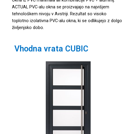
Okna iz PVC materiala ali kombinacije PVC + aluminij.
ACTUAL PVC-alu okna se proizvajajo na najvišjem
tehnološkem nivoju v Avstriji. Rezultat so visoko
toplotno izolativna PVC-alu okna, ki se odlikujejo z dolgo
življenjsko dobo.
Vhodna vrata CUBIC