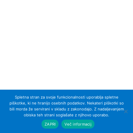
Spletna stran za svoje funkcionalnosti uporablja spletne
piškotke, ki ne hranijo osebnih podatkov. Nekateri piškotki so
bili morda že servirani v skladu z zakonodajo. Z nadaljevanjem
© 2007 - 2015 Equel d.o.o.; vse pravice pridržane
obiska teh strani soglašate z njihovo uporabo.
Izdelava spletnih strani Sinus IKS
ZAPRI
Več informacij