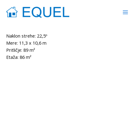
Skip
Mai
to
Men
content
Naklon strehe: 22,5º
Mere: 11,3 x 10,6 m
Pritličje: 89 m²
Etaža: 86 m²