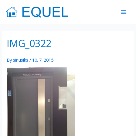
Skip
Mai
to
Men
content
IMG_0322
By
sinusiks
/
10. 7. 2015