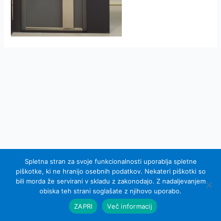
Spletna stran za svoje funkcionalnosti uporablja spletne
piškotke, ki ne hranijo osebnih podatkov. Nekateri piškotki so
bili morda že servirani v skladu z zakonodajo. Z nadaljevanjem
© 2007 - 2015 Equel d.o.o.; vse pravice pridržane
obiska teh strani soglašate z njihovo uporabo.
Izdelava spletnih strani Sinus IKS
ZAPRI
Več informacij