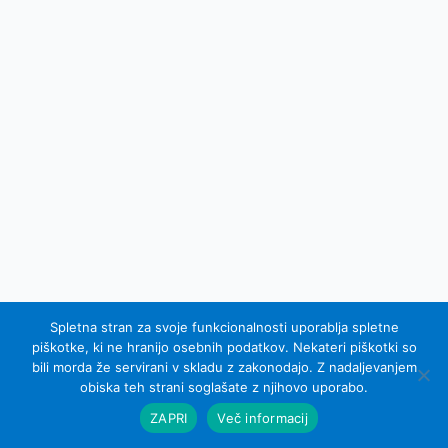
Spletna stran za svoje funkcionalnosti uporablja spletne
piškotke, ki ne hranijo osebnih podatkov. Nekateri piškotki so
bili morda že servirani v skladu z zakonodajo. Z nadaljevanjem
© 2007 - 2015 Equel d.o.o.; vse pravice pridržane
obiska teh strani soglašate z njihovo uporabo.
Izdelava spletnih strani Sinus IKS
ZAPRI
Več informacij