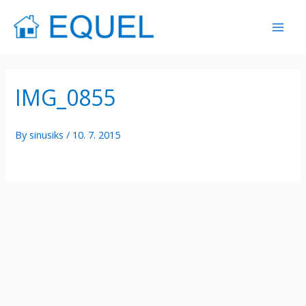
Skip
Mai
to
Men
content
IMG_0855
By
sinusiks
/
10. 7. 2015