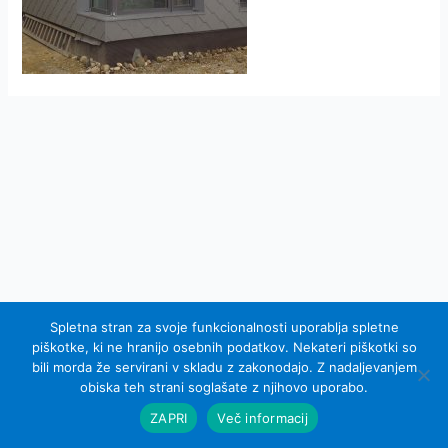
Spletna stran za svoje funkcionalnosti uporablja spletne
piškotke, ki ne hranijo osebnih podatkov. Nekateri piškotki so
bili morda že servirani v skladu z zakonodajo. Z nadaljevanjem
© 2007 - 2015 Equel d.o.o.; vse pravice pridržane
obiska teh strani soglašate z njihovo uporabo.
Izdelava spletnih strani Sinus IKS
ZAPRI
Več informacij