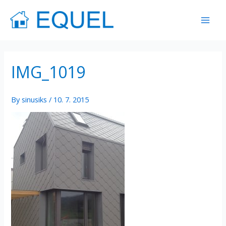
Skip
Mai
to
Men
content
IMG_1019
By
sinusiks
/
10. 7. 2015