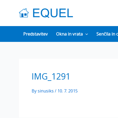
Skip
to
content
Predstavitev
Okna in vrata
Senčila in 
IMG_1291
By
sinusiks
/
10. 7. 2015