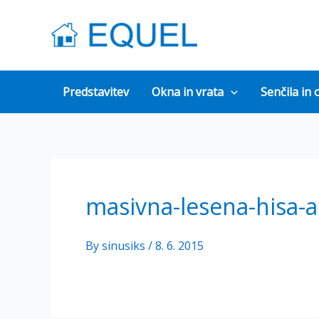
Skip
to
content
Predstavitev
Okna in vrata
Senčila in 
masivna-lesena-hisa-a
By
sinusiks
/
8. 6. 2015