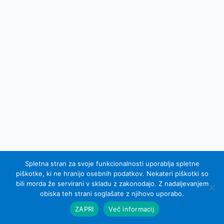
Spletna stran za svoje funkcionalnosti uporablja spletne
piškotke, ki ne hranijo osebnih podatkov. Nekateri piškotki so
bili morda že servirani v skladu z zakonodajo. Z nadaljevanjem
© 2007 - 2015 Equel d.o.o.; vse pravice pridržane
obiska teh strani soglašate z njihovo uporabo.
Izdelava spletnih strani Sinus IKS
ZAPRI
Več informacij