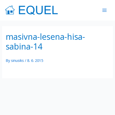
Skip
Mai
to
Men
content
masivna-lesena-hisa-
sabina-14
By
sinusiks
/
8. 6. 2015