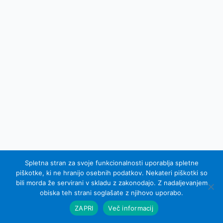
Spletna stran za svoje funkcionalnosti uporablja spletne
piškotke, ki ne hranijo osebnih podatkov. Nekateri piškotki so
bili morda že servirani v skladu z zakonodajo. Z nadaljevanjem
© 2007 - 2015 Equel d.o.o.; vse pravice pridržane
obiska teh strani soglašate z njihovo uporabo.
Izdelava spletnih strani Sinus IKS
ZAPRI
Več informacij