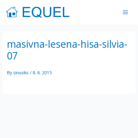
Skip
Mai
to
Men
content
masivna-lesena-hisa-silvia-
07
By
sinusiks
/
8. 6. 2015