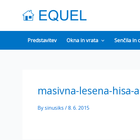
Skip
to
content
Predstavitev
Okna in vrata
Senčila in 
masivna-lesena-hisa-
By
sinusiks
/
8. 6. 2015