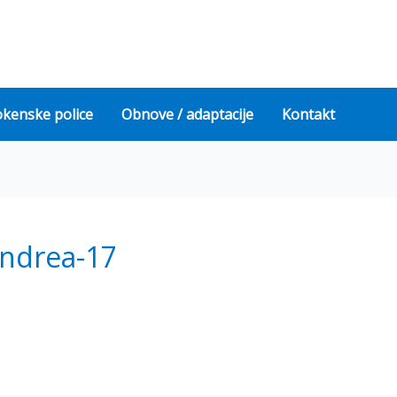
okenske police
Obnove / adaptacije
Kontakt
andrea-17