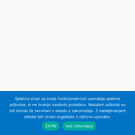
Spletna stran za svoje funkcionalnosti uporablja spletne
piškotke, ki ne hranijo osebnih podatkov. Nekateri piškotki so
bili morda že servirani v skladu z zakonodajo. Z nadaljevanjem
© 2007 - 2015 Equel d.o.o.; vse pravice pridržane
obiska teh strani soglašate z njihovo uporabo.
Izdelava spletnih strani Sinus IKS
ZAPRI
Več informacij