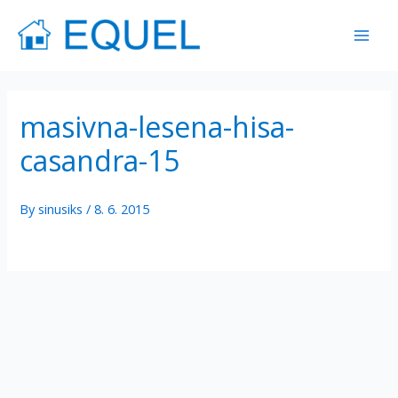
Skip
Mai
to
Men
content
masivna-lesena-hisa-
casandra-15
By
sinusiks
/
8. 6. 2015