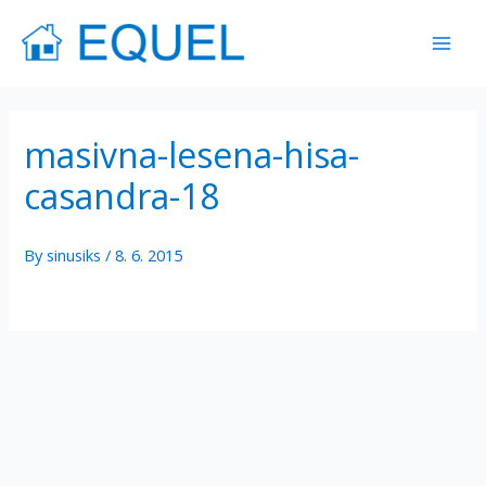
Skip
Mai
to
Men
content
masivna-lesena-hisa-
casandra-18
By
sinusiks
/
8. 6. 2015