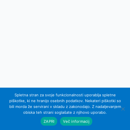
Spletna stran za svoje funkcionalnosti uporablja spletne
piškotke, ki ne hranijo osebnih podatkov. Nekateri piškotki so
bili morda že servirani v skladu z zakonodajo. Z nadaljevanjem
© 2007 - 2015 Equel d.o.o.; vse pravice pridržane
obiska teh strani soglašate z njihovo uporabo.
Izdelava spletnih strani Sinus IKS
ZAPRI
Več informacij