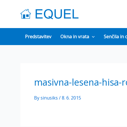
Skip
to
content
Predstavitev
Okna in vrata
Senčila in 
masivna-lesena-hisa-
By
sinusiks
/
8. 6. 2015