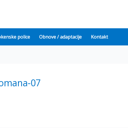
okenske police
Obnove / adaptacije
Kontakt
romana-07